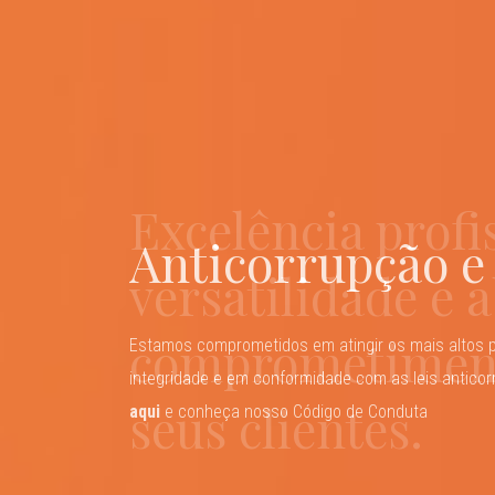
Segurança em m
Excelência profi
Mais de 30 anos 
Anticorrupção e
mundo em const
versatilidade e 
jurídica persona
mudanças
comprometimen
mais alta quali
Estamos comprometidos em atingir os mais altos 
integridade e em conformidade com as leis anticorr
seus clientes.
agilidade e resu
aqui
Estratégias inovadoras alinhadas aos negócios de
e conheça nosso Código de Conduta
pelos ambientes jurídicos em um mundo em con
os riscos, desafios e oportunidades que se abrem