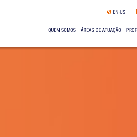
EN-US
QUEM SOMOS
ÁREAS DE ATUAÇÃO
PROF
TRAJETÓRIA
INCLUSÃO E DIVERSIDADE
INTERNATIONAL NETWORK
PRÊMIOS
NOSSA EQUIPE