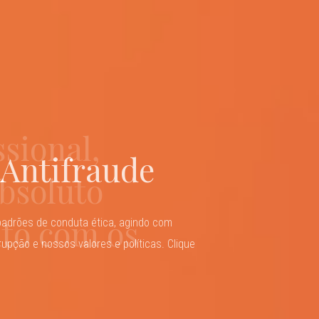
eio a um
ssional,
de assessoria
 Antifraude
antes
absoluto
lizada, da
to com os
dade, com
padrões de conduta ética, agindo com
upção e nossos valores e políticas. Clique
ltados
 nossos clientes, auxiliando-os a navegar
tínuas transformações, tendo em mente
.